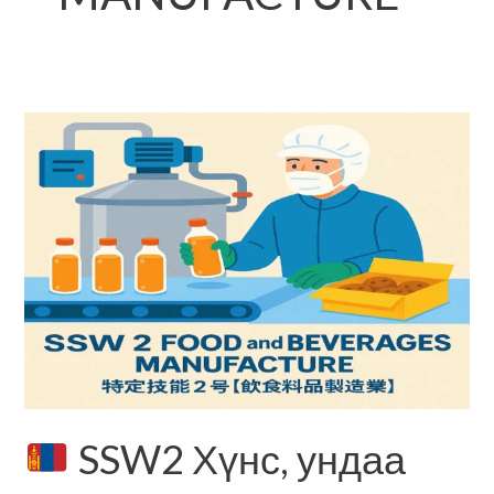
SSW2
Хүнс,
ундаа
үйлдвэрлэлийн
туршилтын
шалгалт
(Монгол)
SSW2 Хүнс, ундаа