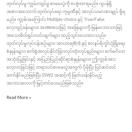
ထုတ်လုပ်မှု ကျွမ်းကျင်မှု စာမေးပွဲကို ಉತ್ತೀರ್ಣရမည်။ ဂျပန်ရှိ
အစားအသောက် ထုတ်လုပ်ရေး ကုမ္ပဏီနှင့် အလုပ်သမားစာချုပ် ရှိရ
မည်။ ကွာ့စ်အကြောင်း Multiple-choice နှင့် True/False
လေ့ကျင့်ခန်းများ။ အത്തരသဖြင့် အဖြေများကို မြန်မာဘာသာဖြင့်
အသေးစိတ်ရှင်းလင်းချက်များ ထည့်သွင်းပေးထားသည်။
ထုတ်လုပ်မှုလုပ်ငန်းစဉ်များ၊ အာဟာရ衛生နှင့် စားနပ်ရိက္ခါလုံခြုံရေး
စံနှုန်းများ၊ စက်ရုံအလုပ်နိုင်ငံခြားလုပ်ထုံးလုပ်နည်းများ၊ စက်မင်္ဂလာ
အသုံးပြုခြင်းနှင့် အပြည်ပြည်ဆိုင်ရာစံနှုန်းများ။ ဤကွာ့စ်အား
လေ့လာခြင်းဖြင့် တရားဝင်စာမေးပွဲအတွက် ပိုမိုပြီး ပြင်ဆင်တင်
ဆက်နိုင်မည်ဖြစ်ပြီး SSW2 အဆင့်ကို ဖြတ်သန်းနိုင်မည့်
အလားအလာကို မြှင့်တင်ပေးမည်ဖြစ်သည်။
Read More »