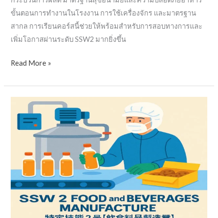
ขั้นตอนการทำงานในโรงงาน การใช้เครื่องจักร และมาตรฐาน
สากล การเรียนคอร์สนี้ช่วยให้พร้อมสำหรับการสอบทางการและ
เพิ่มโอกาสผ่านระดับ SSW2 มากยิ่งขึ้น
Read More »
SSW2
အစားအသောက်
ထုတ်လုပ်မှု
စမ်းသပ်
ပေး
မှု
တင်မြှောက်
စာမေးပွဲ