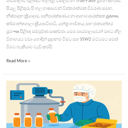
පාඨමාලාව පිළිබඳව බහු-දළ විකල්ප හා True/False ප්‍රශ්න අභ්‍යාස.
සියලු පිළිතුරු සිංහල භාෂාවෙන් විස්තරාත්මක විවරණ සමඟ.
නිෂ්පාදන ක්‍රියාදාම, සනීපාරක්ෂණය හා ආහාර ආරක්ෂක ప్రమాణ,
කර්මාන්තශාලා ක්‍රියාපටිපාටි, යන්ත්‍ර භාවිතය, සහ ජාත්‍යන්තර
ප්‍රමాణ පිළිබඳ සම්පූර්ණ සාකච්ඡා. මෙම පාඨමාලාවෙන් ඔබට නිල
විභාගයට වඩා හොඳින් සූදානම් වීමට සහ SSW2 මට්ටමට සමත්
වීමට හැකියාව වැඩි කරයි.
Read More »
SSW2
Food
&
Beverages
Manufacture