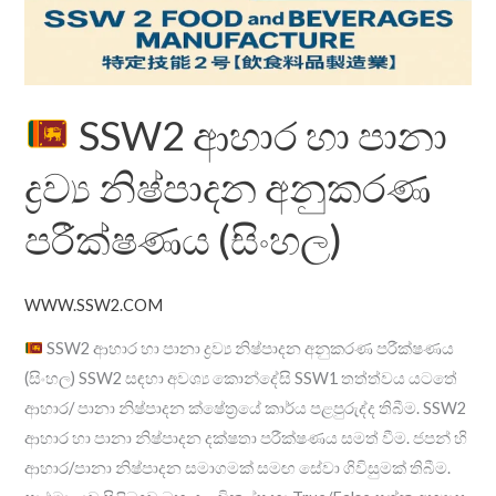
අනුකරණ
පරීක්ෂණය
(සිංහල)
SSW2 ආහාර හා පානා
ද්‍රව්‍ය නිෂ්පාදන අනුකරණ
පරීක්ෂණය (සිංහල)
WWW.SSW2.COM
SSW2 ආහාර හා පානා ද්‍රව්‍ය නිෂ්පාදන අනුකරණ පරීක්ෂණය
(සිංහල) SSW2 සඳහා අවශ්‍ය කොන්දේසි SSW1 තත්ත්වය යටතේ
ආහාර/ පානා නිෂ්පාදන ක්ෂේත්‍රයේ කාර්ය පළපුරුද්ද තිබීම. SSW2
ආහාර හා පානා නිෂ්පාදන දක්ෂතා පරීක්ෂණය සමත් වීම. ජපන් හි
ආහාර/පානා නිෂ්පාදන සමාගමක් සමඟ සේවා ගිවිසුමක් තිබීම.