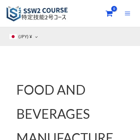
Skip
to
content
(JPY)
¥
FOOD AND
BEVERAGES
MANUFACTURE