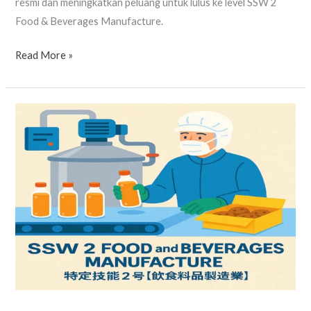
resmi dan meningkatkan peluang untuk lulus ke level SSW 2
Food & Beverages Manufacture.
Read More »
SSW2
Food
&
Beverages
Manufacture
Simulation
Test
(Tagalog)