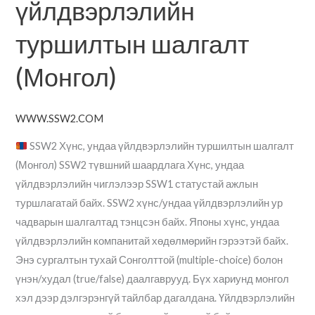
үйлдвэрлэлийн
туршилтын шалгалт
(Монгол)
WWW.SSW2.COM
SSW2 Хүнс, ундаа үйлдвэрлэлийн туршилтын шалгалт
(Монгол) SSW2 түвшний шаардлага Хүнс, ундаа
үйлдвэрлэлийн чиглэлээр SSW1 статустай ажлын
туршлагатай байх. SSW2 хүнс/ундаа үйлдвэрлэлийн ур
чадварын шалгалтад тэнцсэн байх. Японы хүнс, ундаа
үйлдвэрлэлийн компанитай хөдөлмөрийн гэрээтэй байх.
Энэ сургалтын тухай Сонголттой (multiple-choice) болон
үнэн/худал (true/false) даалгаврууд. Бүх хариунд монгол
хэл дээр дэлгэрэнгүй тайлбар дагалдана. Үйлдвэрлэлийн