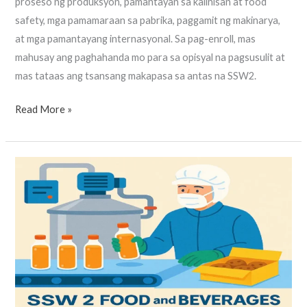
proseso ng produksyon, pamantayan sa kalinisan at food
safety, mga pamamaraan sa pabrika, paggamit ng makinarya,
at mga pamantayang internasyonal. Sa pag-enroll, mas
mahusay ang paghahanda mo para sa opisyal na pagsusulit at
mas tataas ang tsansang makapasa sa antas na SSW2.
Read More »
Bài
Thi
Mô
Phỏng
SSW2
Chế
Biến