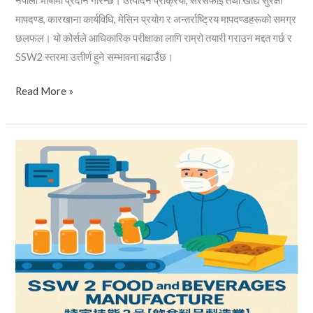
नेपाली भाषामा प्रदान गरिन्छ। उत्पादन प्रक्रिया, सरसफाइ तथा खाद्य सुरक्षा
मापदण्ड, कारखाना कार्यविधि, मेसिन प्रयोग र अन्तर्राष्ट्रिय मापदण्डहरूको समग्र
छलफल। यो कोर्सले आधिकारिक परीक्षाका लागि राम्रो तयारी गराउन मद्दत गर्छ र
SSW2 स्तरमा उत्तीर्ण हुने सम्भावना बढाउँछ।
Read More »
แบบ
ทดสอบ
จำลอง
SSW2
การ
ผลิต
อาหาร
และ