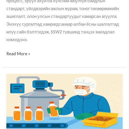
процесс, эрүүл ахуй ба хүнсний аюулгүй байдлын
стандарт, үйлдвэрийн ажлын журам, тоног төхөөрөмжийн
ашиглалт, олон улсын стандартуудыг хамарсан агуулга.
Энэхүү сургалтад хамрагдсанаар албан ёсны шалгалтад
илүү сайн бэлтгэгдэж, SSW2 түвшинд тэнцэх магадлал
нэмэгдэнэ.
Read More »
SSW2
ආහාර
හා
පානා
ද්‍රව්‍ය
නිෂ්පාදන