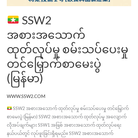
(မြန်မာ)
SSW2
အစားအသောက်
ထုတ်လုပ်မှု စမ်းသပ်ပေးမှု
တင်မြှောက်စာမေးပွဲ
(မြန်မာ)
WWW.SSW2.COM
SSW2 အစားအသောက် ထုတ်လုပ်မှု စမ်းသပ်ပေးမှု တင်မြှောက်
စာမေးပွဲ (မြန်မာ) SSW2 အစားအသောက် ထုတ်လုပ်မှု အလျောက်
လိုအပ်ချက်များ SSW1 အဖြစ် အစားအသောက် ထုတ်လုပ်ရေး
နယ်ပယ်တွင် လုပ်ဖူးခြင်းရှိရမည်။ SSW2 အစားအသောက်