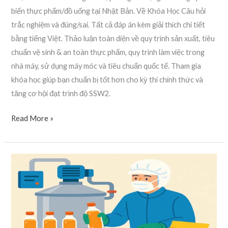
biến thực phẩm/đồ uống tại Nhật Bản. Về Khóa Học Câu hỏi
trắc nghiệm và đúng/sai. Tất cả đáp án kèm giải thích chi tiết
bằng tiếng Việt. Thảo luận toàn diện về quy trình sản xuất, tiêu
chuẩn vệ sinh & an toàn thực phẩm, quy trình làm việc trong
nhà máy, sử dụng máy móc và tiêu chuẩn quốc tế. Tham gia
khóa học giúp bạn chuẩn bị tốt hơn cho kỳ thi chính thức và
tăng cơ hội đạt trình độ SSW2.
Read More »
SSW2
खाद्य
तथा
पेय