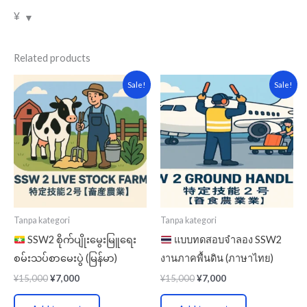
¥
Related products
Original
Current
Original
Current
Sale!
Sale!
price
price
price
price
was:
is:
was:
is:
¥15,000.
¥7,000.
¥15,000.
¥7,000.
Tanpa kategori
Tanpa kategori
SSW2 စိုက်ပျိုးမွေးမြူရေး
แบบทดสอบจำลอง SSW2
စမ်းသပ်စာမေးပွဲ (မြန်မာ)
งานภาคพื้นดิน (ภาษาไทย)
¥
15,000
¥
7,000
¥
15,000
¥
7,000