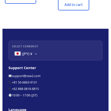
Add to cart
SELECT CURRENCY
(JPY)
¥
Support Center
support@ssw2.com
+81 50-6863-9131
+62 888-0818-8815
10:00 – 17:00 (JST)
Language