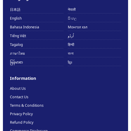
日本語
नेपाली
English
සිංහල
Bahasa Indonesia
Монгол хэл
Tiếng Việt
اُردُو
Tagalog
हिन्दी
ภาษาไทย
বাংলা
မြန်မာစာ
ខ្មែរ
Information
About Us
Contact Us
Terms & Conditions
Privacy Policy
Refund Policy
Commerce Disclosure