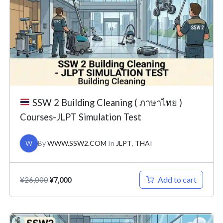
¥26,000.
¥7,000.
SSW 2 Building Cleaning ( ภาษาไทย )
Courses-JLPT Simulation Test
W
By
WWW.SSW2.COM
In
JLPT
,
THAI
Add to cart
¥
26,000
¥
7,000
Original
Current