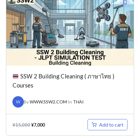
price
price
was:
is:
¥15,000.
¥7,000.
SSW 2 Building Cleaning ( ภาษาไทย )
Courses
W
By
WWW.SSW2.COM
In
THAI
Add to cart
¥
15,000
¥
7,000