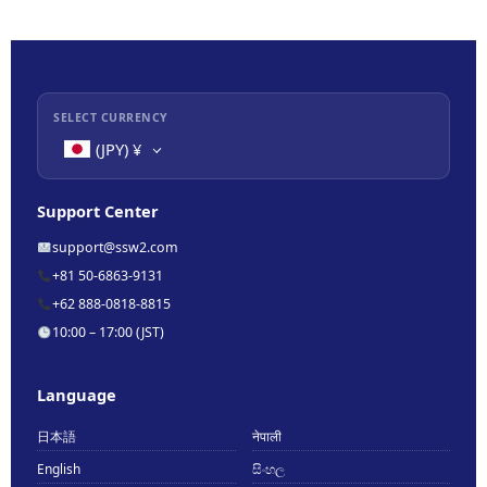
SELECT CURRENCY
(JPY)
¥
Support Center
support@ssw2.com
+81 50-6863-9131
+62 888-0818-8815
10:00 – 17:00 (JST)
Language
日本語
नेपाली
English
සිංහල