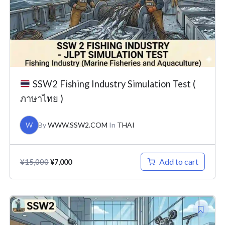
SSW2 Fishing Industry Simulation Test (
ภาษาไทย )
W
By
WWW.SSW2.COM
In
THAI
Add to cart
¥
15,000
¥
7,000
Original
Current
price
price
was:
is: