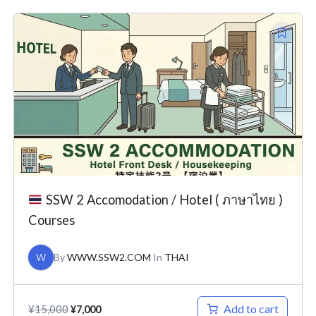
Original
Current
price
price
was:
is:
¥15,000.
¥7,000.
SSW 2 Accomodation / Hotel ( ภาษาไทย )
Courses
W
By
WWW.SSW2.COM
In
THAI
Add to cart
¥
15,000
¥
7,000