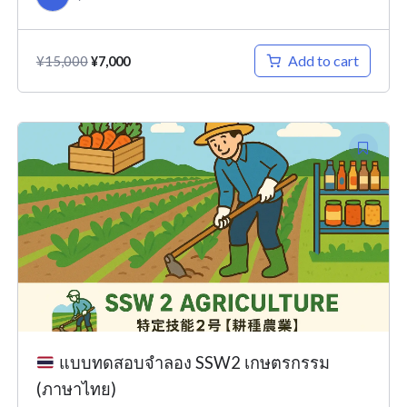
Add to cart
¥
15,000
¥
7,000
Original
Current
price
price
was:
is:
¥15,000.
¥7,000.
แบบทดสอบจำลอง SSW2 เกษตรกรรม
(ภาษาไทย)