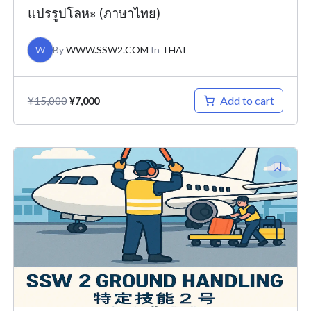
แปรรูปโลหะ (ภาษาไทย)
W
By
WWW.SSW2.COM
In
THAI
Add to cart
¥
15,000
¥
7,000
Original
Current
price
price
was:
is:
¥15,000.
¥7,000.