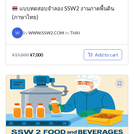
แบบทดสอบจำลอง SSW2 งานภาคพื้นดิน
(ภาษาไทย)
W
By
WWW.SSW2.COM
In
THAI
Add to cart
¥
15,000
¥
7,000
Original
Current
price
price
was:
is:
¥15,000.
¥7,000.