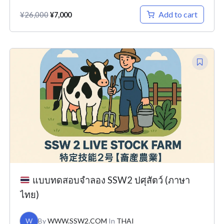
Add to cart
¥
26,000
¥
7,000
Original
Current
price
price
was:
is:
¥15,000.
¥7,000.
แบบทดสอบจำลอง SSW2 ปศุสัตว์ (ภาษา
ไทย)
W
By
WWW.SSW2.COM
In
THAI