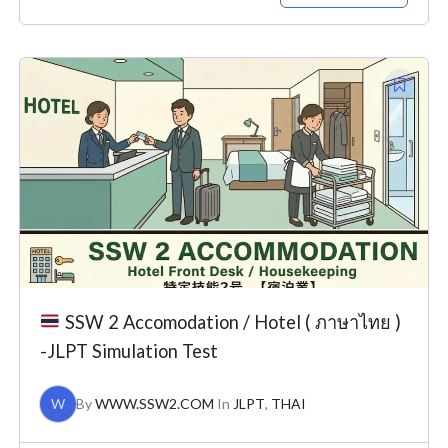
Original
Current
price
price
was:
is:
¥26,000.
¥7,000.
SSW 2 Accomodation / Hotel ( ภาษาไทย )
-JLPT Simulation Test
W
By
WWW.SSW2.COM
In
JLPT
,
THAI