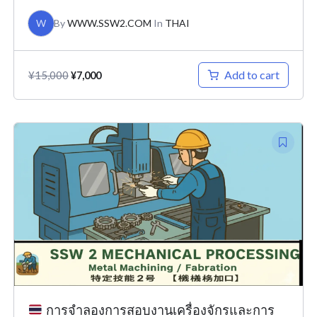
W
By
WWW.SSW2.COM
In
THAI
Add to cart
¥
15,000
¥
7,000
Original
Current
price
price
was:
is:
¥15,000.
¥7,000.
การจำลองการสอบงานเครื่องจักรและการ