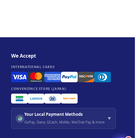
We Accept
INTERNATIONAL CARDS
CONVENIENCE STORE (JAPAN)
Your Local Payment Methods
▼
GoPay, Dana, GCash, MoMo, WeChat Pay & more