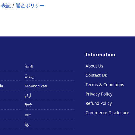
く表記
/
返金ポリシー
Information
About Us
नेपाली
Contact Us
සිංහල
Terms & Conditions
ia
Монгол хэл
Privacy Policy
اُردُو
Refund Policy
हिन्दी
Commerce Disclosure
বাংলা
ខ្មែរ