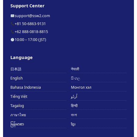
Support Center
support@ssw2.com
+81 50-6863-9131
+62 888-0818-8815
10:00 – 17:00 (JST)
Language
日本語
नेपाली
English
සිංහල
Bahasa Indonesia
Монгол хэл
Tiếng Việt
اُردُو
Tagalog
हिन्दी
ภาษาไทย
বাংলা
မြန်မာစာ
ខ្មែរ